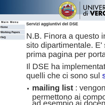
Main Menu
Servizi aggiuntivi del DSE
Home
Working Papers
N.B. Finora a questo in
FAQ
sito dipartimentale. E'
prima pagina per portar
Il DSE ha implementato
quelli che ci sono sul
mailing list
: vengono
permettono ai compon
ad esempio ai docen